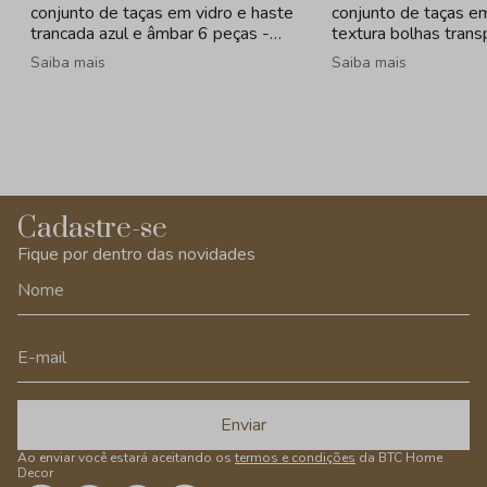
conjunto de taças em vidro e haste
conjunto de taças e
trancada azul e âmbar 6 peças -
textura bolhas tran
320ml
- 260ml
Saiba mais
Saiba mais
Cadastre-se
Fique por dentro das novidades
Enviar
Ao enviar você estará aceitando os
termos e condições
da BTC Home
Decor