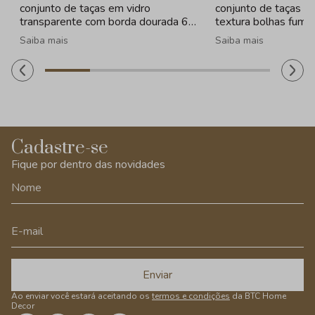
conjunto de taças em vidro
conjunto de taças e
transparente com borda dourada 6
textura bolhas fume
peças - 330ml
260ml
Saiba mais
Saiba mais
Cadastre-se
Fique por dentro das novidades
Enviar
Ao enviar você estará aceitando os
termos e condições
da BTC Home
Decor