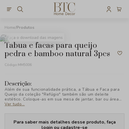
Produtos
Faça o download das imagens
tabua e facas para queijo
pedra e bamboo natural 3pcs
Código:
MM5006
Descrição:
Além de sua funcionalidade prática, a Tábua e Faca para
Queijo da coleção "Refúgio" também são um deleite
estético. Coloque-as em sua mesa de jantar, bar ou área
de buffet para adicionar um toque de charme e
Ver tudo...
sofisticação às suas ocasiões especiais.
Para saber mais detalhes desse produto, faça
login ou cadastre-se