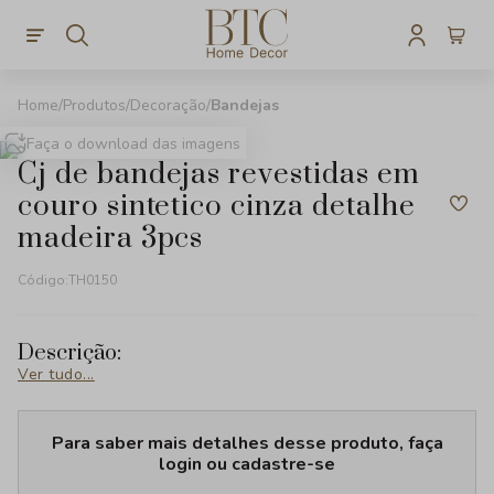
Produtos
Decoração
Bandejas
Faça o download das imagens
cj de bandejas revestidas em
couro sintetico cinza detalhe
madeira 3pcs
Código:
TH0150
Descrição:
Ver tudo...
Para saber mais detalhes desse produto, faça
login ou cadastre-se