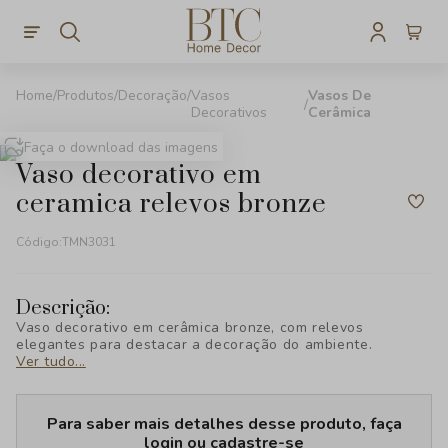
Produtos
Decoração
Vasos
Vasos De
Decorativos
Cerâmica
Faça o download das imagens
vaso decorativo em
ceramica relevos bronze
Código:
TMN3031
Descrição:
Vaso decorativo em cerâmica bronze, com relevos
elegantes para destacar a decoração do ambiente.
Ver tudo...
Para saber mais detalhes desse produto, faça
login ou cadastre-se