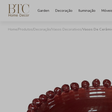
Garden
Decoração
Iluminação
Móvei
Produtos
Decoração
Vasos Decorativos
Vasos De Cerâmi