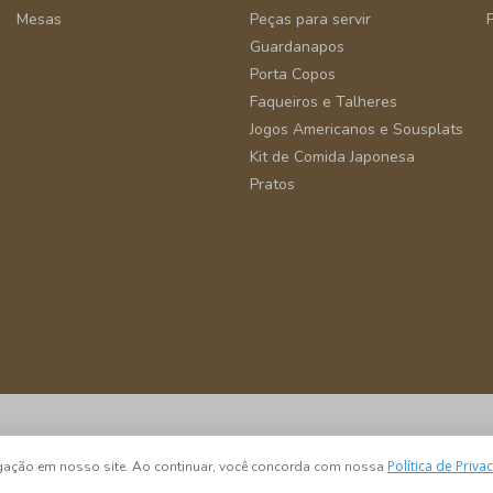
Mesas
Peças para servir
Guardanapos
Porta Copos
Faqueiros e Talheres
Jogos Americanos e Sousplats
Kit de Comida Japonesa
Pratos
São Paulo - SP - CEP 04582-000
Política de Priva
vegação em nosso site. Ao continuar, você concorda com nossa