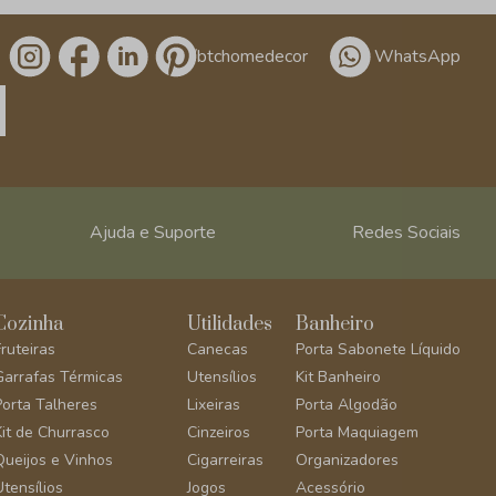
/btchomedecor
WhatsApp
Ajuda e Suporte
Redes Sociais
Cozinha
Utilidades
Banheiro
Fruteiras
Canecas
Porta Sabonete Líquido
Garrafas Térmicas
Utensílios
Kit Banheiro
Porta Talheres
Lixeiras
Porta Algodão
Kit de Churrasco
Cinzeiros
Porta Maquiagem
Queijos e Vinhos
Cigarreiras
Organizadores
Utensílios
Jogos
Acessório