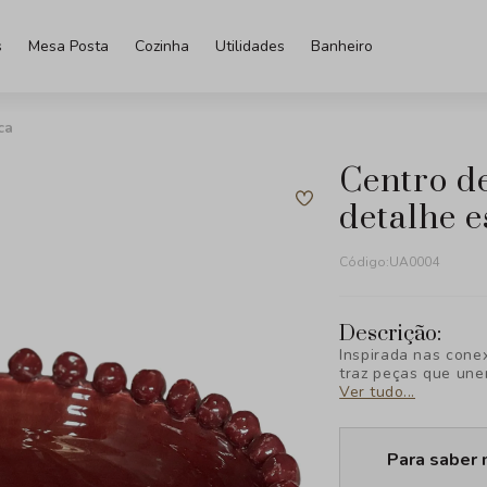
s
Mesa Posta
Cozinha
Utilidades
Banheiro
ca
centro de mesa em ceramica
detalhe e
Código:
UA0004
Descrição:
Inspirada nas cone
traz peças que une
Ver tudo...
Para saber 