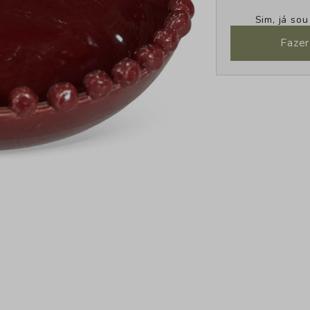
Sim, já so
Fazer