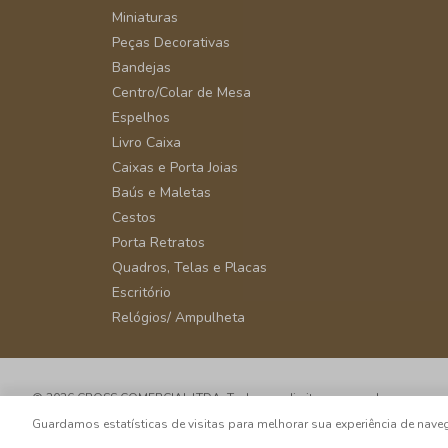
Miniaturas
Peças Decorativas
Bandejas
Centro/Colar de Mesa
Espelhos
Livro Caixa
Caixas e Porta Joias
Baús e Maletas
Cestos
Porta Retratos
Quadros, Telas e Placas
Escritório
Relógios/ Ampulheta
© 2026 CROSS COMERCIAL LTDA. Todos os direitos reservados.
CNPJ: 39.816.199/0001-66 - Rua Álvaro Rodrigues, 405 - Vila Cordeiro - 
Guardamos estatísticas de visitas para melhorar sua experiência de na