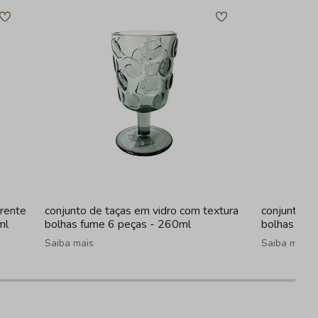
arente
conjunto de taças em vidro com textura
conjunto de
ml
bolhas fume 6 peças - 260ml
bolhas tra
Saiba mais
Saiba mais