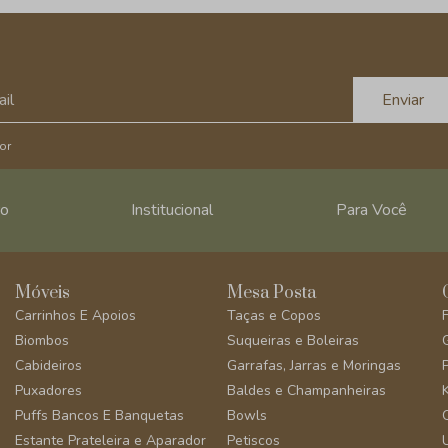
Enviar
or
ro
Institucional
Para Você
Móveis
Mesa Posta
Carrinhos E Apoios
Taças e Copos
Biombos
Suqueiras e Boleiras
Cabideiros
Garrafas, Jarras e Moringas
Puxadores
Baldes e Champanheiras
Puffs Bancos E Banquetas
Bowls
Estante Prateleira e Aparador
Petiscos