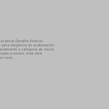
Ceramica Detalhe Esferas
se pela elegância do acabamento
feitamente a categoria de Vasos
icado e neutro, este item
ua casa.