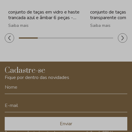
conjunto de taças em vidro e haste
conjunto de taças e
trancada azul e âmbar 6 peças -
transparente com b
320ml
peças - 330ml
Saiba mais
Saiba mais
Cadastre-se
Fique por dentro das novidades
Enviar