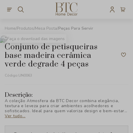
Produtos
Mesa Posta
Peças Para Servir
Faça o download das imagens
conjunto de petisqueiras
base madeira cerâmica
verde degrade 4 peças
Código:
UN0063
Descrição:
A coleção Atmosfera da BTC Decor combina elegância,
textura e leveza para criar ambientes acolhedores e
sofisticados. Ideal para quem valoriza design e bem-estar,
cada peça foi pensada para transformar seu espaço com
Ver tudo...
estilo e personalidade, revelando uma nova forma de viver
a decoração.