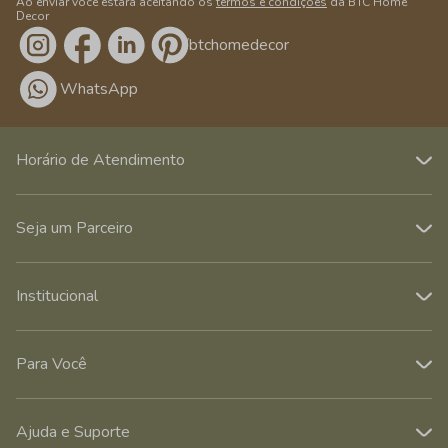
Ao enviar você estará aceitando os
termos e condições
da BTC Home
Decor
/btchomedecor
WhatsApp
Horário de Atendimento
Seja um Parceiro
Institucional
Para Você
Ajuda e Suporte