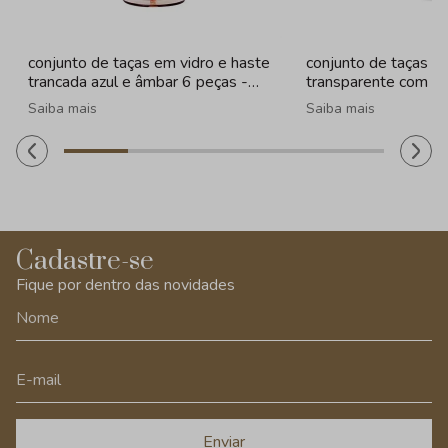
conjunto de taças em vidro e haste
conjunto de taças e
trancada azul e âmbar 6 peças -
transparente com b
320ml
peças - 330ml
Saiba mais
Saiba mais
Cadastre-se
Fique por dentro das novidades
Enviar