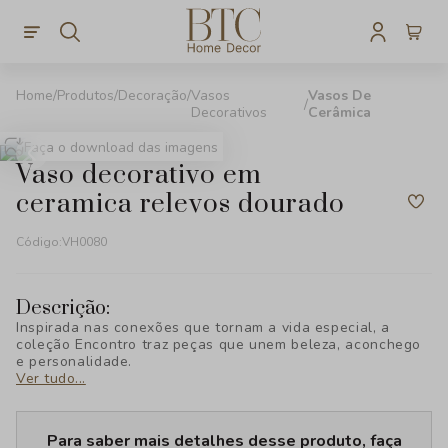
Produtos
Decoração
Vasos
Vasos De
Decorativos
Cerâmica
Faça o download das imagens
vaso decorativo em
ceramica relevos dourado
Código:
VH0080
Descrição:
Inspirada nas conexões que tornam a vida especial, a
coleção Encontro traz peças que unem beleza, aconchego
e personalidade.
Ver tudo...
Para saber mais detalhes desse produto, faça