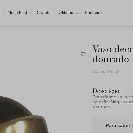
s
Mesa Posta
Cozinha
Utilidades
Banheiro
vaso decorativo em ceramica
dourado
Código:
WE0017
Descrição:
Transforme seus es
coleção Singular s
sua decoração, des
Ver tudo...
Descubra a exclusi
Para saber 