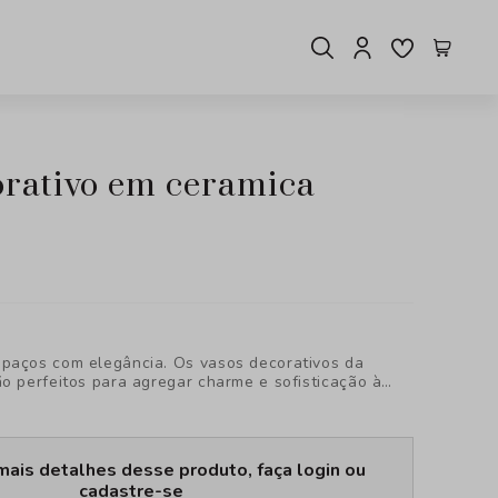
paços com elegância. Os vasos decorativos da
ão perfeitos para agregar charme e sofisticação à
tacando qualquer ambiente com estilo único.
vidade da BTC Decor!
mais detalhes desse produto, faça login ou
cadastre-se