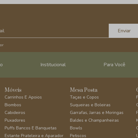
Enviar
or
ro
Institucional
Para Você
Móveis
Mesa Posta
Carrinhos E Apoios
Taças e Copos
Biombos
Suqueiras e Boleiras
Cabideiros
Garrafas, Jarras e Moringas
Puxadores
Baldes e Champanheiras
Puffs Bancos E Banquetas
Bowls
Estante Prateleira e Aparador
Petiscos