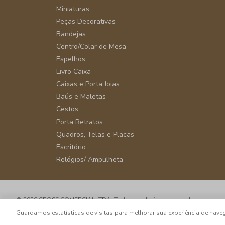
Miniaturas
Peças Decorativas
Bandejas
Centro/Colar de Mesa
Espelhos
Livro Caixa
Caixas e Porta Joias
Baús e Maletas
Cestos
Porta Retratos
Quadros, Telas e Placas
Escritório
Relógios/ Ampulheta
© 2026 CROSS COMERCIAL LTDA. Todos os direitos reservados.
CNPJ: 39.816.199/0001-66 - Rua Álvaro Rodrigues, 405 - Vila Cordeiro - 
Guardamos estatísticas de visitas para melhorar sua experiência de na