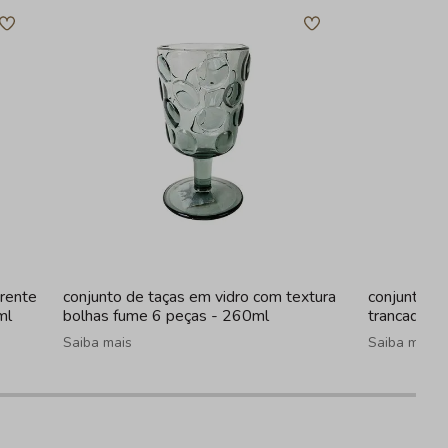
arente
conjunto de taças em vidro com textura
conjunto de
ml
bolhas fume 6 peças - 260ml
trancada a
Saiba mais
Saiba mais