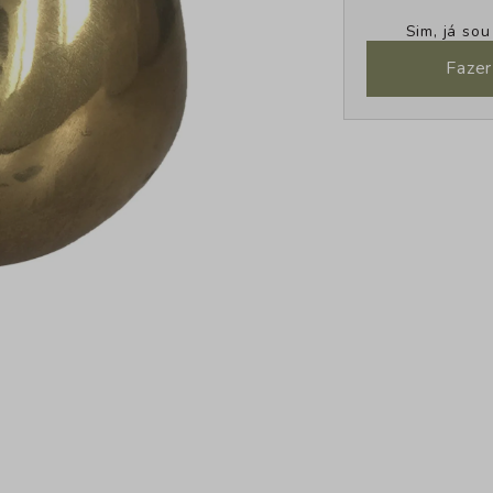
Sim, já so
Fazer