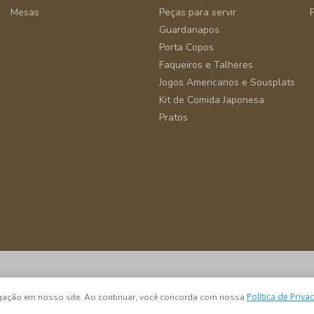
Mesas
Peças para servir
Guardanapos
Porta Copos
Faqueiros e Talheres
Jogos Americanos e Sousplats
Kit de Comida Japonesa
Pratos
São Paulo - SP - CEP 04582-000
Política de Priva
vegação em nosso site. Ao continuar, você concorda com nossa