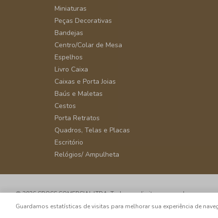
Miniaturas
Peças Decorativas
Bandejas
Centro/Colar de Mesa
Espelhos
Livro Caixa
Caixas e Porta Joias
Baús e Maletas
Cestos
Porta Retratos
Quadros, Telas e Placas
Escritório
Relógios/ Ampulheta
© 2026 CROSS COMERCIAL LTDA. Todos os direitos reservados.
CNPJ: 39.816.199/0001-66 - Rua Álvaro Rodrigues, 405 - Vila Cordeiro - 
Guardamos estatísticas de visitas para melhorar sua experiência de na