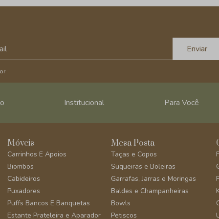
Enviar
or
ro
Institucional
Para Você
Móveis
Mesa Posta
Carrinhos E Apoios
Taças e Copos
Biombos
Suqueiras e Boleiras
Cabideiros
Garrafas, Jarras e Moringas
Puxadores
Baldes e Champanheiras
Puffs Bancos E Banquetas
Bowls
Estante Prateleira e Aparador
Petiscos