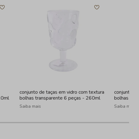
conjunto de taças em vidro com textura
conjunto de
20ml
bolhas transparente 6 peças - 260ml
bolhas fum
Saiba mais
Saiba mais