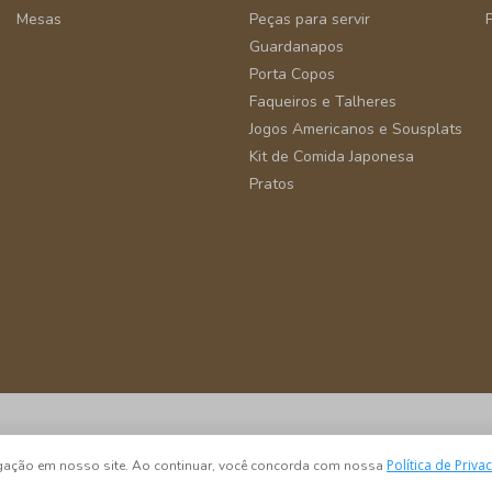
Mesas
Peças para servir
Guardanapos
Porta Copos
Faqueiros e Talheres
Jogos Americanos e Sousplats
Kit de Comida Japonesa
Pratos
São Paulo - SP - CEP 04582-000
Política de Priva
vegação em nosso site. Ao continuar, você concorda com nossa