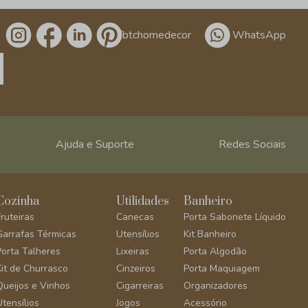
/btchomedecor
WhatsApp
Ajuda e Suporte
Redes Sociais
Cozinha
Utilidades
Banheiro
Fruteiras
Canecas
Porta Sabonete Líquido
Garrafas Térmicas
Utensílios
Kit Banheiro
Porta Talheres
Lixeiras
Porta Algodão
Kit de Churrasco
Cinzeiros
Porta Maquiagem
Queijos e Vinhos
Cigarreiras
Organizadores
Utensílios
Jogos
Acessório