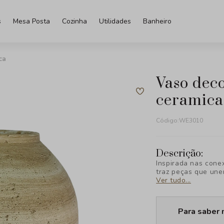
s
Mesa Posta
Cozinha
Utilidades
Banheiro
ca
vaso decorativo rustico em
ceramica
Código:
WE3010
Descrição:
Inspirada nas cone
traz peças que une
Ver tudo...
Para saber 