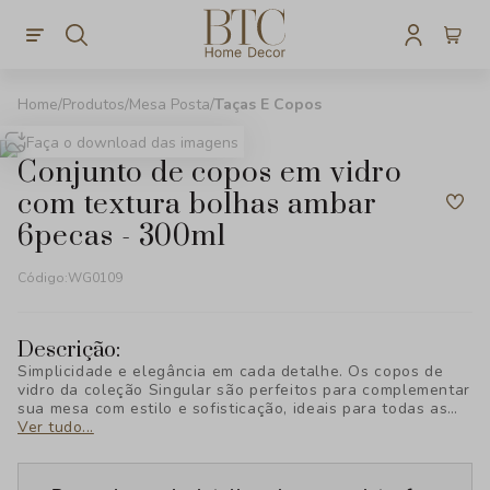
Produtos
Mesa Posta
Taças E Copos
Faça o download das imagens
conjunto de copos em vidro
com textura bolhas ambar
6pecas - 300ml
Código:
WG0109
Descrição:
Simplicidade e elegância em cada detalhe. Os copos de
vidro da coleção Singular são perfeitos para complementar
sua mesa com estilo e sofisticação, ideais para todas as
ocasiões. Descubra o charme exclusivo da BTC Decor!
Ver tudo...