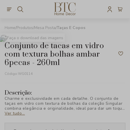
Produtos
Mesa Posta
Taças E Copos
Faça o download das imagens
conjunto de tacas em vidro
com textura bolhas ambar
6pecas - 260ml
Código:
WG0114
Descrição:
Charme e exclusividade em cada detalhe. O conjunto de
taças em vidro com textura de bolhas da coleção Singular
combina elegância e originalidade, ideal para dar um toque
sofisticado à sua mesa. Descubra o estilo único da BTC
Ver tudo...
Decor!