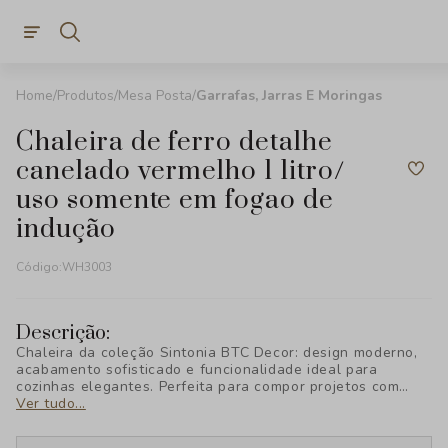
Produtos
Mesa Posta
Garrafas, Jarras E Moringas
chaleira de ferro detalhe
canelado vermelho 1 litro/
uso somente em fogao de
indução
Código:
WH3003
Descrição:
Chaleira da coleção Sintonia BTC Decor: design moderno,
acabamento sofisticado e funcionalidade ideal para
cozinhas elegantes. Perfeita para compor projetos com
estilo e praticidade.
Ver tudo...