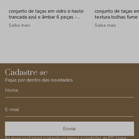
conjunto de taças em vidro e haste
conjunto de taças e
trancada azul e âmbar 6 peças -
textura bolhas fume
320ml
260ml
Saiba mais
Saiba mais
Cadastre-se
Fique por dentro das novidades
Enviar
Ao enviar você estará aceitando os
termos e condições
da BTC Home