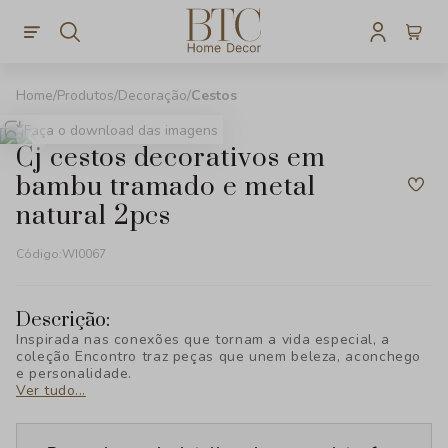
Produtos
Decoração
Cestos
Faça o download das imagens
cj cestos decorativos em
bambu tramado e metal
natural 2pcs
Código:
WI0067
Descrição:
Inspirada nas conexões que tornam a vida especial, a
coleção Encontro traz peças que unem beleza, aconchego
e personalidade.
Ver tudo...