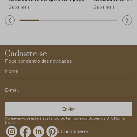
- 260ml
260ml
Saiba mais
Saiba mais
Cadastre-se
Fique por dentro das novidades
Enviar
Ao enviar você estará aceitando os
termos e condições
da BTC Home
Decor
/btchomedecor