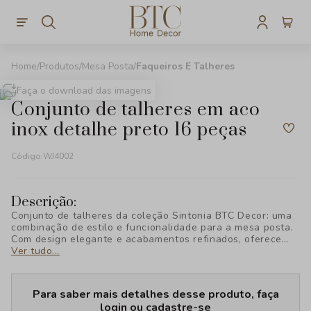
Produtos
Mesa Posta
Faqueiros E Talheres
Faça o download das imagens
conjunto de talheres em aco
inox detalhe preto 16 peças
Código:
WJ4002
Descrição:
Conjunto de talheres da coleção Sintonia BTC Decor: uma
combinação de estilo e funcionalidade para a mesa posta.
Com design elegante e acabamentos refinados, oferece
sofisticação e praticidade em cada detalhe, elevando a
Ver tudo...
experiência de cada refeição.
Para saber mais detalhes desse produto, faça
login ou cadastre-se