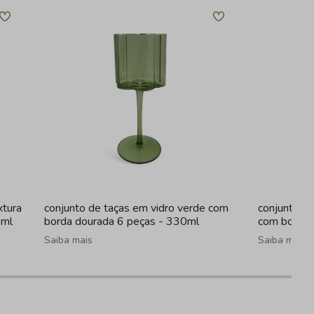
xtura
conjunto de taças em vidro verde com
conjunto de
0ml
borda dourada 6 peças - 330ml
com borda 
Saiba mais
Saiba mais