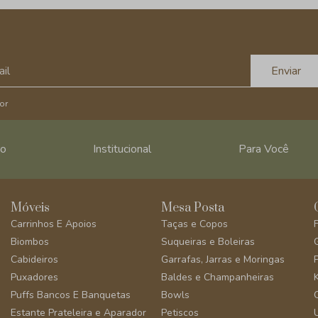
Enviar
or
ro
Institucional
Para Você
Móveis
Mesa Posta
Carrinhos E Apoios
Taças e Copos
Biombos
Suqueiras e Boleiras
Cabideiros
Garrafas, Jarras e Moringas
Puxadores
Baldes e Champanheiras
Puffs Bancos E Banquetas
Bowls
Estante Prateleira e Aparador
Petiscos