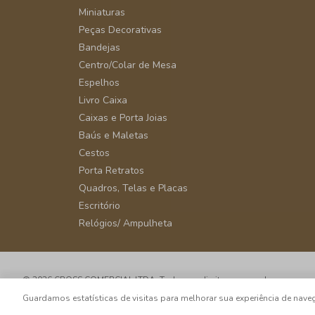
Miniaturas
Peças Decorativas
Bandejas
Centro/Colar de Mesa
Espelhos
Livro Caixa
Caixas e Porta Joias
Baús e Maletas
Cestos
Porta Retratos
Quadros, Telas e Placas
Escritório
Relógios/ Ampulheta
© 2026 CROSS COMERCIAL LTDA. Todos os direitos reservados.
CNPJ: 39.816.199/0001-66 - Rua Álvaro Rodrigues, 405 - Vila Cordeiro - 
Guardamos estatísticas de visitas para melhorar sua experiência de na