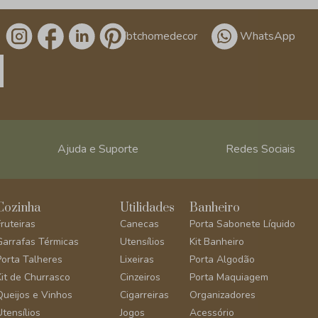
/btchomedecor
WhatsApp
Ajuda e Suporte
Redes Sociais
Cozinha
Utilidades
Banheiro
Fruteiras
Canecas
Porta Sabonete Líquido
Garrafas Térmicas
Utensílios
Kit Banheiro
Porta Talheres
Lixeiras
Porta Algodão
Kit de Churrasco
Cinzeiros
Porta Maquiagem
Queijos e Vinhos
Cigarreiras
Organizadores
Utensílios
Jogos
Acessório