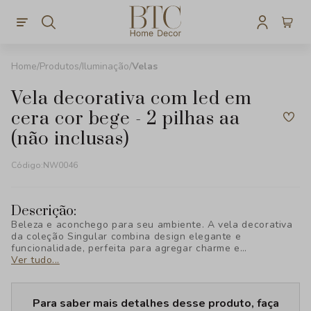
Produtos
Iluminação
Velas
vela decorativa com led em
cera cor bege - 2 pilhas aa
(não inclusas)
Código:
NW0046
Descrição:
Beleza e aconchego para seu ambiente. A vela decorativa
da coleção Singular combina design elegante e
funcionalidade, perfeita para agregar charme e
sofisticação à sua decoração. Descubra o toque exclusivo
Ver tudo...
da BTC Decor!
Para saber mais detalhes desse produto, faça