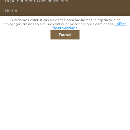
Fique por dentro das novidades
Guardamos estatísticas de visitas para melhorar sua experiência de
Política
navegação em nosso site. Ao continuar, você concorda com nossa
de Privacidade
Entendi
Enviar
Ao enviar você estará aceitando os
termos e condições
da BTC Home
Decor
/btchomedecor
WhatsApp
Horário de Atendimento
Seja um Parceiro