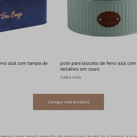
erro azul com tampa de
pote para biscoito de ferro azul com
detalhes em couro
Saiba mais
Carregar mais produtos
, temos uma ampla seleção de itens para ajudá-lo a tornar a su