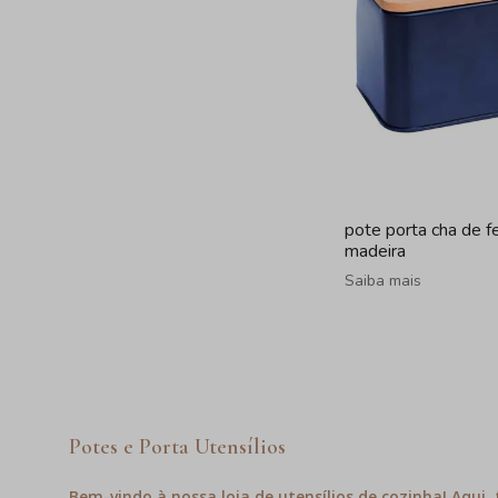
pote porta cha de f
madeira
Saiba mais
Potes e Porta Utensílios
Bem-vindo à nossa loja de utensílios de cozinha! Aqui