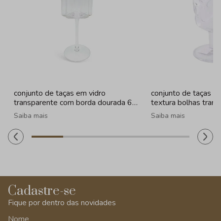
conjunto de taças em vidro
conjunto de taças e
transparente com borda dourada 6
textura bolhas tran
peças - 330ml
- 260ml
Saiba mais
Saiba mais
Cadastre-se
Fique por dentro das novidades