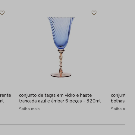
arente
conjunto de taças em vidro e haste
conjunto de
ml
trancada azul e âmbar 6 peças - 320ml
bolhas tra
Saiba mais
Saiba mais