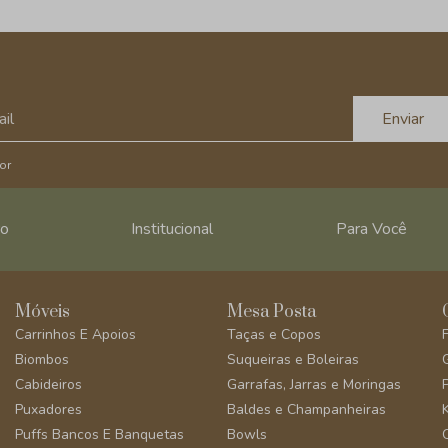
Enviar
or
ro
Institucional
Para Você
Móveis
Mesa Posta
Carrinhos E Apoios
Taças e Copos
Biombos
Suqueiras e Boleiras
Cabideiros
Garrafas, Jarras e Moringas
Puxadores
Baldes e Champanheiras
Puffs Bancos E Banquetas
Bowls