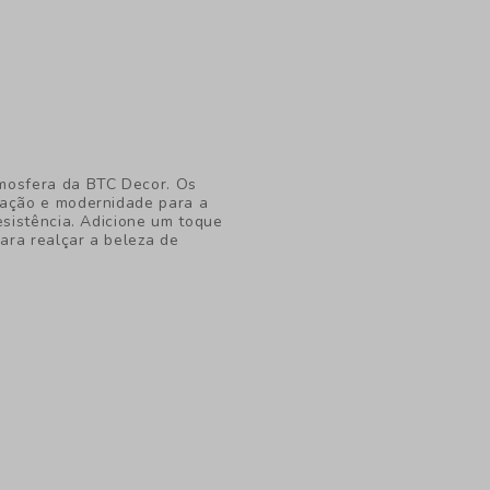
tmosfera da BTC Decor. Os
cação e modernidade para a
esistência. Adicione um toque
para realçar a beleza de