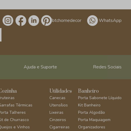
/btchomedecor
WhatsApp
Ajuda e Suporte
Redes Sociais
Cozinha
Utilidades
Banheiro
Fruteiras
Canecas
Porta Sabonete Líquido
Garrafas Térmicas
Utensílios
Kit Banheiro
Porta Talheres
Lixeiras
Porta Algodão
Kit de Churrasco
Cinzeiros
Porta Maquiagem
Queijos e Vinhos
Cigarreiras
Organizadores