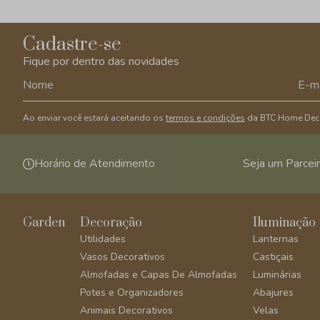
Cadastre-se
Fique por dentro das novidades
Ao enviar você estará aceitando os
termos e condições
da BTC Home Dec
Horário de Atendimento
Seja um Parcei
Garden
Decoração
Iluminação
Utilidades
Lanternas
Vasos Decorativos
Castiçais
Almofadas e Capas De Almofadas
Luminárias
Potes e Organizadores
Abajures
Animais Decorativos
Velas