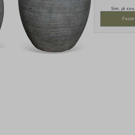
Sim, já so
Fazer