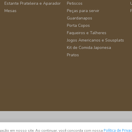
Estante Prateleira e Aparador
Petiscos
Mesas
Peças para servir
Guardanapos
Porta Copos
Faqueiros e Talheres
Jogos Americanos e Sousplats
Kit de Comida Japonesa
Pratos
São Paulo - SP - CEP 04582-000
Política de Priva
vegação em nosso site. Ao continuar, você concorda com nossa