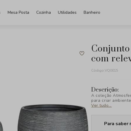
s
Mesa Posta
Cozinha
Utilidades
Banheiro
conjunto de vasos em fiber clay
com relev
Código:
VQ0015
Descrição:
A coleção Atmosfer
para criar ambiente
valoriza design e 
Ver tudo...
seu espaço com est
viver a decoração.
Para saber 