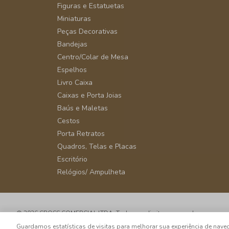
Figuras e Estatuetas
Miniaturas
Peças Decorativas
Bandejas
Centro/Colar de Mesa
Espelhos
Livro Caixa
Caixas e Porta Joias
Baús e Maletas
Cestos
Porta Retratos
Quadros, Telas e Placas
Escritório
Relógios/ Ampulheta
© 2026 CROSS COMERCIAL LTDA. Todos os direitos reservados.
CNPJ: 39.816.199/0001-66 - Rua Álvaro Rodrigues, 405 - Vila Cordeiro - 
Guardamos estatísticas de visitas para melhorar sua experiência de na