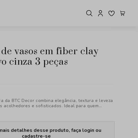
o cinza 3 peças
a da BTC Decor combina elegância, textura e leveza
s acolhedores e sofisticados. Ideal para quem
bem-estar, cada peça foi pensada para transformar
ilo e personalidade, revelando uma nova forma de
mais detalhes desse produto, faça login ou
cadastre-se